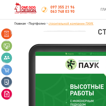
097 355 21 96
ГЛ
063 748 03 90
›
›
Главная
Портфолио
строительной компании ПАУК
С
LANDING
PAGE
САЙТ-
ВИЗИТКА
КОРПОРАТИВНЫЙ
САЙТ
ИНТЕРНЕТ-
МАГАЗИН
САЙТ-
КАТАЛОГ
РЕКЛАМНЫЙ
ДИЗАЙН