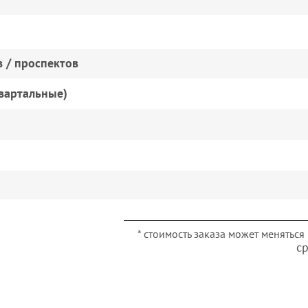
 / проспектов
вартальные)
* стоимость заказа может менятьс
с