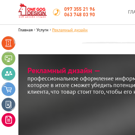
097 355 21 96
ГЛ
063 748 03 90
›
›
Главная
Услуги
Рекламный дизайн
LANDING
PAGE
САЙТ-
ВИЗИТКА
Рекламный дизайн —
КОРПОРАТИВНЫЙ
САЙТ
профессиональное оформление информ
которое в итоге сможет убедить потенц
ИНТЕРНЕТ-
клиента, что товар стоит того, чтобы его
МАГАЗИН
САЙТ-
КАТАЛОГ
РЕКЛАМНЫЙ
ДИЗАЙН