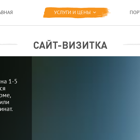
АВНАЯ
УСЛУГИ И ЦЕНЫ
ПОР
САЙТ-ВИЗИТКА
 на 1-5
ся
рме,
 или
инат.