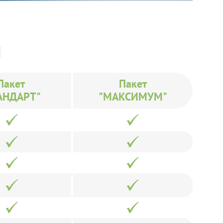
И
Пакет
Пакет
АНДАРТ"
"МАКСИМУМ"