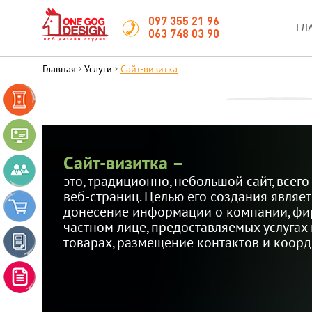
097 355 21 96
ГЛ
063 748 03 90
›
›
Главная
Услуги
Сайт-визитка
LANDING
PAGE
САЙТ-
ВИЗИТКА
Сайт-визитка –
КОРПОРАТИВНЫЙ
САЙТ
это, традиционно, небольшой сайт, всего
веб-страниц. Целью его создания являет
ИНТЕРНЕТ-
донесение информации о компании, фи
МАГАЗИН
частном лице, предоставляемых услугах
САЙТ-
товарах, размещение контактов и коорд
КАТАЛОГ
РЕКЛАМНЫЙ
ДИЗАЙН