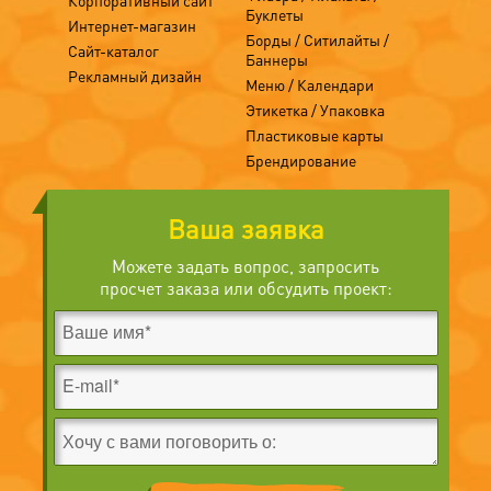
Корпоративный сайт
Буклеты
Интернет-магазин
Борды / Ситилайты /
Сайт-каталог
Баннеры
Рекламный дизайн
Меню / Календари
Этикетка / Упаковка
Пластиковые карты
Брендирование
Ваша заявка
Можете задать вопрос, запросить
просчет заказа или обсудить проект: