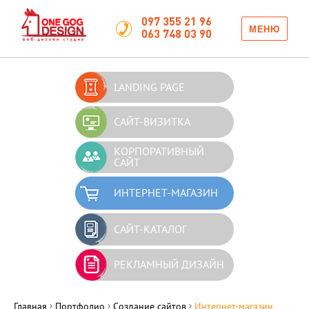
097 355 21 96
МЕНЮ
063 748 03 90
LANDING PAGE
САЙТ-ВИЗИТКА
КОРПОРАТИВНЫЙ
САЙТ
ИНТЕРНЕТ-МАГАЗИН
САЙТ-КАТАЛОГ
РЕКЛАМНЫЙ ДИЗАЙН
›
›
›
Главная
Портфолио
Создание сайтов
Интернет-магазин